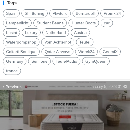
Tags
Spain
Shirttuning
Pkwteile
Bernardelli
Promki24
Lampenlicht
Student Beans
Hunter Boots
car
Lusini
Luxury
Netherland
Austria
Waterpompshop
Vom Achterhof
Teufel
Coltorti Boutique
Qatar Airways
Werck24
GeomiX
Germany
Senifone
TeufelAudio
GymQueen
france
Previous
January 5, 2023 01:43